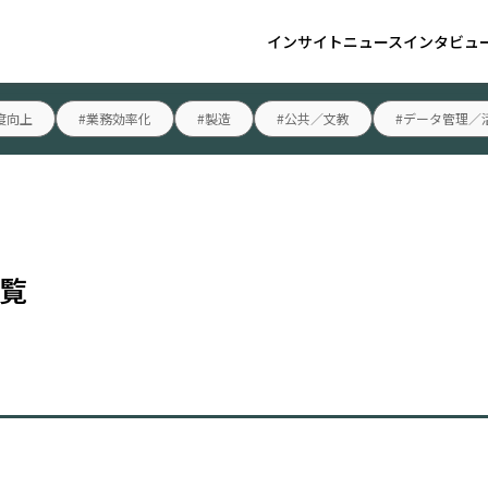
インサイト
ニュース
インタビュ
度向上
#業務効率化
#製造
#公共／文教
#データ管理／
一覧