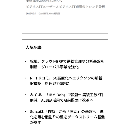
人気記事
松風、クラウドERPで需給管理や分析基盤を
刷新 グローバル事業を強化
NTTドコモ、5G高度化へエリクソンの新基
盤構築 処理能力3倍に
みずほ、「IBM Bob」で設計〜実装工数3割
削減 ALSEA活用でAI前提のIT改革へ
Suicaは「移動」から「生活」の基盤へ 進
化を阻む縦割りの壁をデータストリーム基盤
が崩す