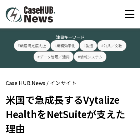
注目キーワード
#顧客満足度向上
#業務効率化
#製造
#公共／文教
#データ管理／活用
#情報システム
Case HUB.News
/
インサイト
米国で急成長するVytalize
HealthをNetSuiteが支えた
理由