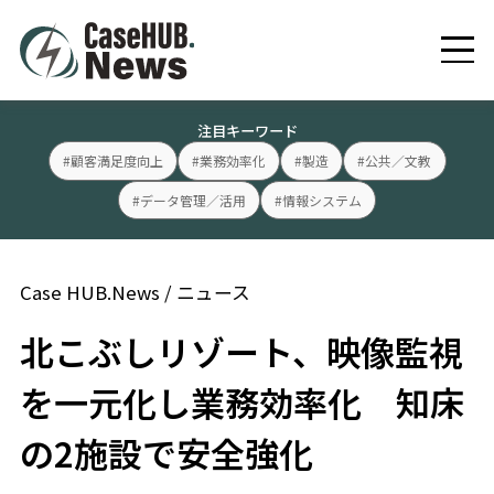
注目キーワード
#顧客満足度向上
#業務効率化
#製造
#公共／文教
#データ管理／活用
#情報システム
Case HUB.News
/
ニュース
北こぶしリゾート、映像監視
を一元化し業務効率化 知床
の2施設で安全強化