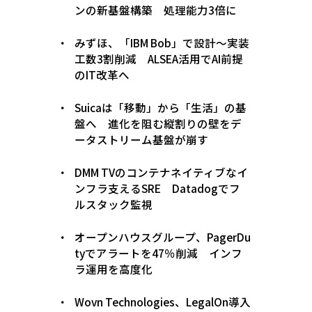
ンの新基盤構築 処理能力3倍に
みずほ、「IBM Bob」で設計〜実装
工数3割削減 ALSEA活用でAI前提
のIT改革へ
Suicaは「移動」から「生活」の基
盤へ 進化を阻む縦割りの壁をデ
ータストリーム基盤が崩す
DMM TVのコンテナネイティブなイ
ンフラ支えるSRE Datadogでフ
ルスタック監視
オープンハウスグループ、PagerDu
tyでアラートを47％削減 インフ
ラ運用を高度化
Wovn Technologies、LegalOn導入