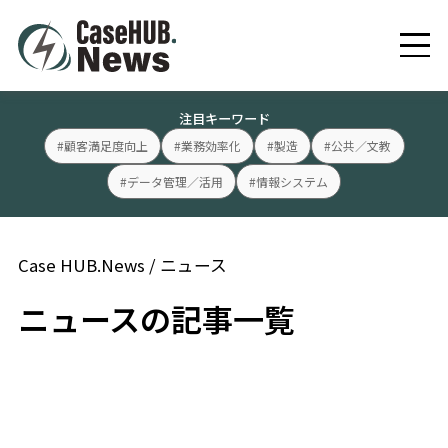
注目キーワード
#顧客満足度向上
#業務効率化
#製造
#公共／文教
#データ管理／活用
#情報システム
Case HUB.News
/
ニュース
ニュースの記事一覧