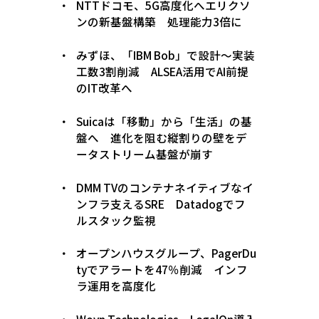
NTTドコモ、5G高度化へエリクソ
ンの新基盤構築 処理能力3倍に
みずほ、「IBM Bob」で設計〜実装
工数3割削減 ALSEA活用でAI前提
のIT改革へ
Suicaは「移動」から「生活」の基
盤へ 進化を阻む縦割りの壁をデ
ータストリーム基盤が崩す
DMM TVのコンテナネイティブなイ
ンフラ支えるSRE Datadogでフ
ルスタック監視
オープンハウスグループ、PagerDu
tyでアラートを47％削減 インフ
ラ運用を高度化