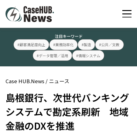
注目キーワード
#顧客満足度向上
#業務効率化
#製造
#公共／文教
#データ管理／活用
#情報システム
Case HUB.News
/
ニュース
島根銀行、次世代バンキング
システムで勘定系刷新 地域
金融のDXを推進