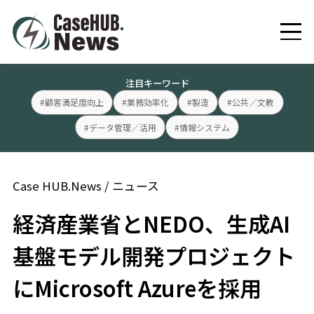
注目キーワード
#顧客満足度向上
#業務効率化
#製造
#公共／文教
#データ管理／活用
#情報システム
Case HUB.News
/
ニュース
経済産業省とNEDO、生成AI
基盤モデル開発プロジェクト
にMicrosoft Azureを採用