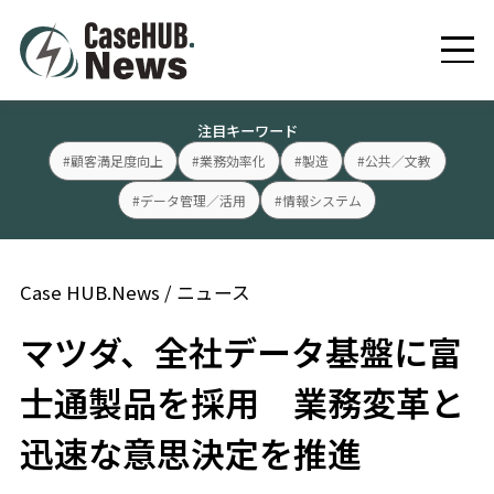
注目キーワード
#顧客満足度向上
#業務効率化
#製造
#公共／文教
#データ管理／活用
#情報システム
Case HUB.News
/
ニュース
マツダ、全社データ基盤に富
士通製品を採用 業務変革と
迅速な意思決定を推進