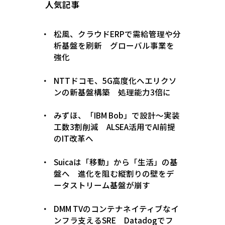
人気記事
松風、クラウドERPで需給管理や分
析基盤を刷新 グローバル事業を
強化
NTTドコモ、5G高度化へエリクソ
ンの新基盤構築 処理能力3倍に
みずほ、「IBM Bob」で設計〜実装
工数3割削減 ALSEA活用でAI前提
のIT改革へ
Suicaは「移動」から「生活」の基
盤へ 進化を阻む縦割りの壁をデ
ータストリーム基盤が崩す
DMM TVのコンテナネイティブなイ
ンフラ支えるSRE Datadogでフ