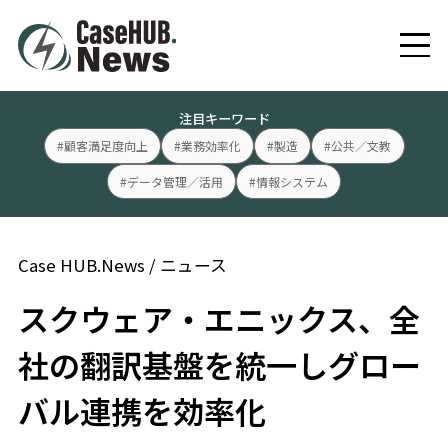
注目キーワード
#顧客満足度向上
#業務効率化
#製造
#公共／文教
#データ管理／活用
#情報システム
Case HUB.News
/
ニュース
スクウェア・エニックス、全
社の翻訳基盤を統一しグロー
バル連携を効率化