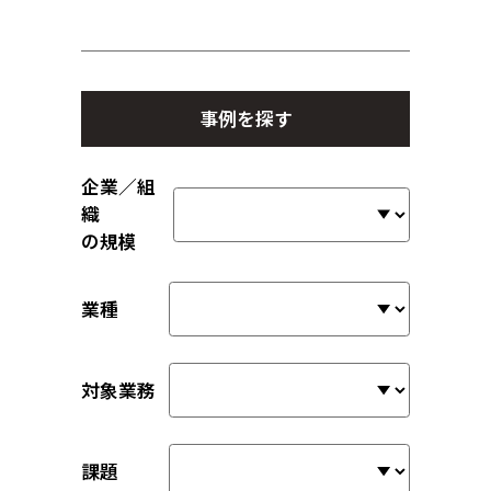
事例を探す
企業／組
織
の規模
業種
対象業務
課題