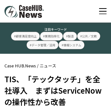
注目キーワード
#顧客満足度向上
#業務効率化
#製造
#公共／文教
#データ管理／活用
#情報システム
Case HUB.News
/
ニュース
TIS、「テックタッチ」を全
社導入 まずはServiceNow
の操作性から改善