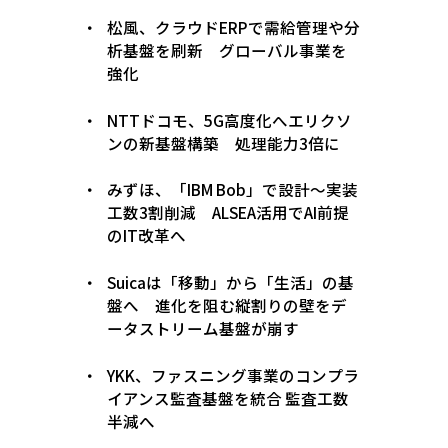
松風、クラウドERPで需給管理や分
析基盤を刷新 グローバル事業を
強化
NTTドコモ、5G高度化へエリクソ
ンの新基盤構築 処理能力3倍に
みずほ、「IBM Bob」で設計〜実装
工数3割削減 ALSEA活用でAI前提
のIT改革へ
Suicaは「移動」から「生活」の基
盤へ 進化を阻む縦割りの壁をデ
ータストリーム基盤が崩す
YKK、ファスニング事業のコンプラ
イアンス監査基盤を統合 監査工数
半減へ