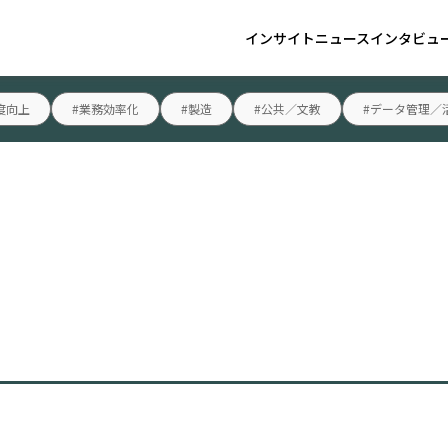
インサイト
ニュース
インタビュ
度向上
#業務効率化
#製造
#公共／文教
#データ管理／