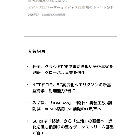
人気記事
松風、クラウドERPで需給管理や分析基盤を
刷新 グローバル事業を強化
NTTドコモ、5G高度化へエリクソンの新基
盤構築 処理能力3倍に
みずほ、「IBM Bob」で設計〜実装工数3割
削減 ALSEA活用でAI前提のIT改革へ
Suicaは「移動」から「生活」の基盤へ 進
化を阻む縦割りの壁をデータストリーム基盤
が崩す