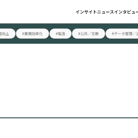
インサイト
ニュース
インタビュ
度向上
#業務効率化
#製造
#公共／文教
#データ管理／