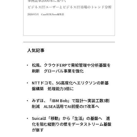
人気記事
松風、クラウドERPで需給管理や分析基盤を
刷新 グローバル事業を強化
NTTドコモ、5G高度化へエリクソンの新基
盤構築 処理能力3倍に
みずほ、「IBM Bob」で設計〜実装工数3割
削減 ALSEA活用でAI前提のIT改革へ
Suicaは「移動」から「生活」の基盤へ 進
化を阻む縦割りの壁をデータストリーム基盤
が崩す