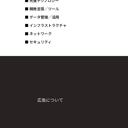
■ 先進テクノロジー
■ 開発言語／ツール
■ データ管理／活用
■ インフラストラクチャ
■ ネットワーク
■ セキュリティ
広告について