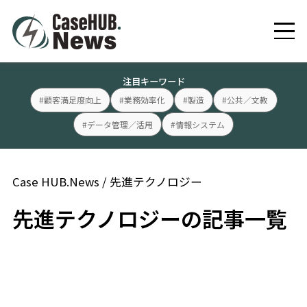
注目キーワード
#顧客満足度向上
#業務効率化
#製造
#公共／文教
#データ管理／活用
#情報システム
Case HUB.News
/
先進テクノロジー
先進テクノロジーの記事一覧