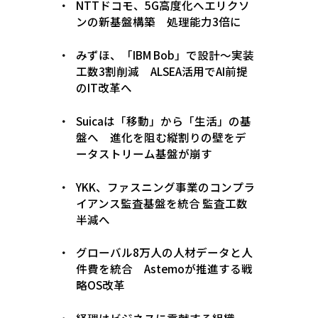
NTTドコモ、5G高度化へエリクソ
ンの新基盤構築 処理能力3倍に
みずほ、「IBM Bob」で設計〜実装
工数3割削減 ALSEA活用でAI前提
のIT改革へ
Suicaは「移動」から「生活」の基
盤へ 進化を阻む縦割りの壁をデ
ータストリーム基盤が崩す
YKK、ファスニング事業のコンプラ
イアンス監査基盤を統合 監査工数
半減へ
グローバル8万人の人材データと人
件費を統合 Astemoが推進する戦
略OS改革