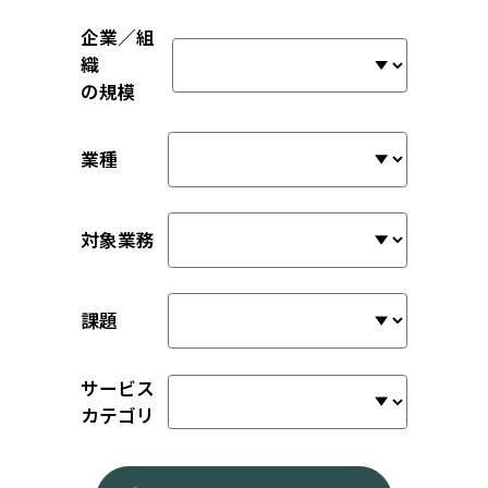
企業／組
織
の規模
業種
対象業務
課題
サービス
カテゴリ