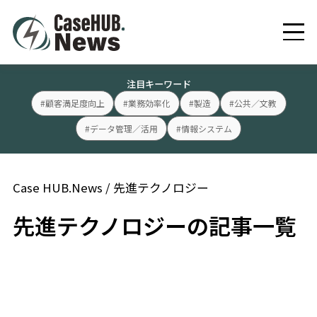
注目キーワード
#顧客満足度向上
#業務効率化
#製造
#公共／文教
#データ管理／活用
#情報システム
Case HUB.News
/
先進テクノロジー
先進テクノロジーの記事一覧