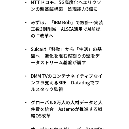
NTTドコモ、5G高度化へエリクソ
ンの新基盤構築 処理能力3倍に
みずほ、「IBM Bob」で設計〜実装
工数3割削減 ALSEA活用でAI前提
のIT改革へ
Suicaは「移動」から「生活」の基
盤へ 進化を阻む縦割りの壁をデ
ータストリーム基盤が崩す
DMM TVのコンテナネイティブなイ
ンフラ支えるSRE Datadogでフ
ルスタック監視
グローバル8万人の人材データと人
件費を統合 Astemoが推進する戦
略OS改革