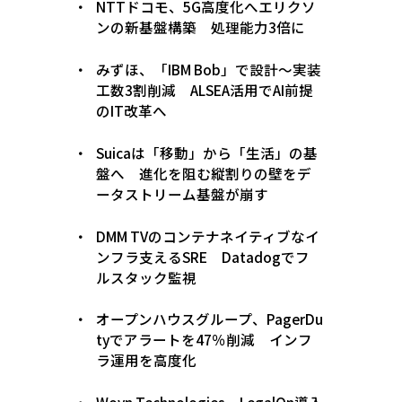
NTTドコモ、5G高度化へエリクソ
ンの新基盤構築 処理能力3倍に
みずほ、「IBM Bob」で設計〜実装
工数3割削減 ALSEA活用でAI前提
のIT改革へ
Suicaは「移動」から「生活」の基
盤へ 進化を阻む縦割りの壁をデ
ータストリーム基盤が崩す
DMM TVのコンテナネイティブなイ
ンフラ支えるSRE Datadogでフ
ルスタック監視
オープンハウスグループ、PagerDu
tyでアラートを47％削減 インフ
ラ運用を高度化