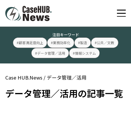
注目キーワード
#顧客満足度向上
#業務効率化
#製造
#公共／文教
#データ管理／活用
#情報システム
Case HUB.News
/
データ管理／活用
データ管理／活用の記事一覧