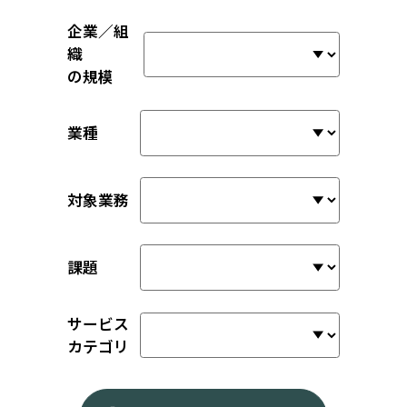
企業／組
織
の規模
業種
対象業務
課題
サービス
カテゴリ