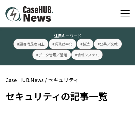
注目キーワード
#顧客満足度向上
#業務効率化
#製造
#公共／文教
#データ管理／活用
#情報システム
Case HUB.News
/
セキュリティ
セキュリティの記事一覧