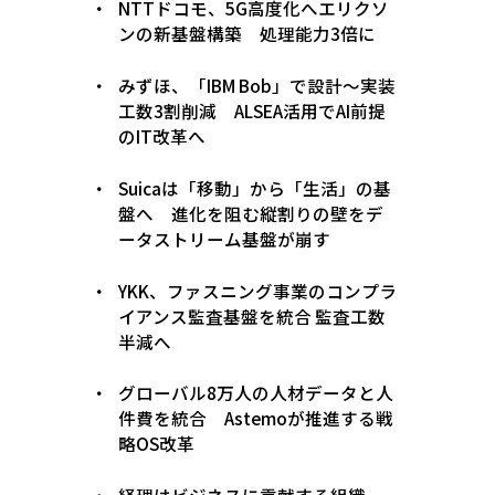
NTTドコモ、5G高度化へエリクソ
ンの新基盤構築 処理能力3倍に
みずほ、「IBM Bob」で設計〜実装
工数3割削減 ALSEA活用でAI前提
のIT改革へ
Suicaは「移動」から「生活」の基
盤へ 進化を阻む縦割りの壁をデ
ータストリーム基盤が崩す
YKK、ファスニング事業のコンプラ
イアンス監査基盤を統合 監査工数
半減へ
グローバル8万人の人材データと人
件費を統合 Astemoが推進する戦
略OS改革