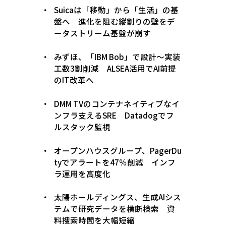
Suicaは「移動」から「生活」の基
盤へ 進化を阻む縦割りの壁をデ
ータストリーム基盤が崩す
みずほ、「IBM Bob」で設計〜実装
工数3割削減 ALSEA活用でAI前提
のIT改革へ
DMM TVのコンテナネイティブなイ
ンフラ支えるSRE Datadogでフ
ルスタック監視
オープンハウスグループ、PagerDu
tyでアラートを47％削減 インフ
ラ運用を高度化
太陽ホールディングス、生成AIシス
テムで研究データを横断検索 資
料捜索時間を大幅短縮