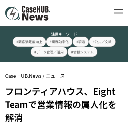
注目キーワード
#顧客満足度向上
#業務効率化
#製造
#公共／文教
#データ管理／活用
#情報システム
Case HUB.News
/
ニュース
フロンティアハウス、Eight
Teamで営業情報の属人化を
解消