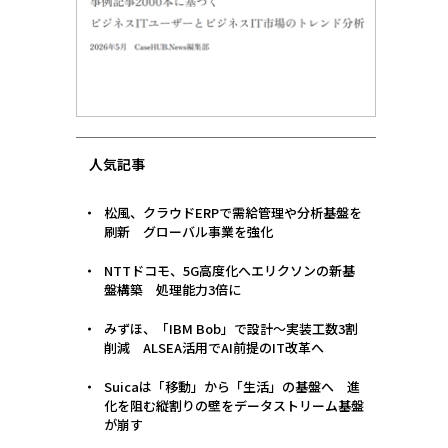
人気記事
松風、クラウドERPで需給管理や分析基盤を
刷新 グローバル事業を強化
NTTドコモ、5G高度化へエリクソンの新基
盤構築 処理能力3倍に
みずほ、「IBM Bob」で設計〜実装工数3割
削減 ALSEA活用でAI前提のIT改革へ
Suicaは「移動」から「生活」の基盤へ 進
化を阻む縦割りの壁をデータストリーム基盤
が崩す