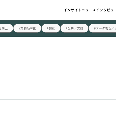
インサイト
ニュース
インタビュ
度向上
#業務効率化
#製造
#公共／文教
#データ管理／