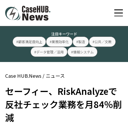
注目キーワード
#顧客満足度向上
#業務効率化
#製造
#公共／文教
#データ管理／活用
#情報システム
Case HUB.News
/
ニュース
セーフィー、RiskAnalyzeで
反社チェック業務を月84％削
減