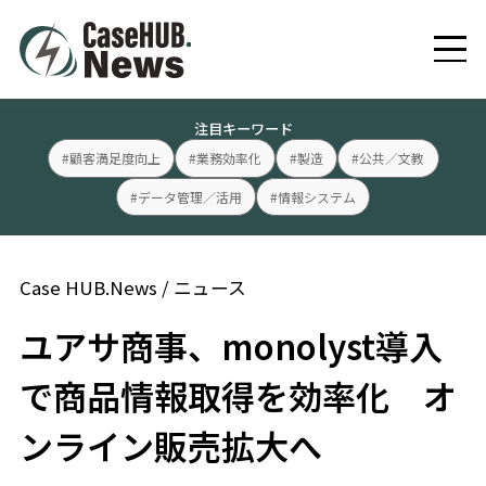
注目キーワード
#顧客満足度向上
#業務効率化
#製造
#公共／文教
#データ管理／活用
#情報システム
Case HUB.News
/
ニュース
ユアサ商事、monolyst導入
で商品情報取得を効率化 オ
ンライン販売拡大へ