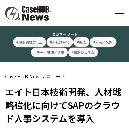
注目キーワード
#顧客満足度向上
#業務効率化
#製造
#公共／文教
#データ管理／活用
#情報システム
Case HUB.News
/
ニュース
エイト日本技術開発、人材戦
略強化に向けてSAPのクラウ
ド人事システムを導入