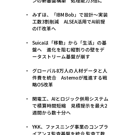
ンの新基盤構築 処理能力3倍に
みずほ、「IBM Bob」で設計〜実装
工数3割削減 ALSEA活用でAI前提
のIT改革へ
Suicaは「移動」から「生活」の基
盤へ 進化を阻む縦割りの壁をデ
ータストリーム基盤が崩す
グローバル8万人の人材データと人
件費を統合 Astemoが推進する戦
略OS改革
関電工、AIとロジック併用システム
で積算時間短縮 見積提示を最大2
週間から数十分へ
YKK、ファスニング事業のコンプラ
イアンス監査基盤を統合 監査工数