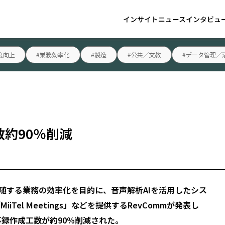
インサイト
ニュース
インタビュ
度向上
#業務効率化
#製造
#公共／文教
#データ管理／
数約90％削減
随する業務の効率化を目的に、音声解析AIを活用したシス
iTel Meetings」などを提供するRevCommが発表し
事録作成工数が約90％削減された。