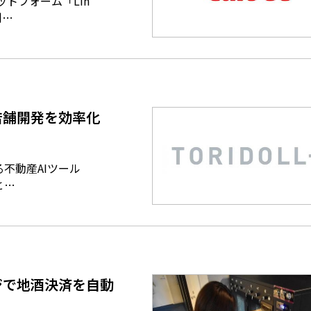
トフォーム「Lin
制…
で店舗開発を効率化
不動産AIツール
と…
ジで地酒決済を自動