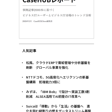
人気記事
松風、クラウドERPで需給管理や分析基盤を
刷新 グローバル事業を強化
NTTドコモ、5G高度化へエリクソンの新基
盤構築 処理能力3倍に
みずほ、「IBM Bob」で設計〜実装工数3割
削減 ALSEA活用でAI前提のIT改革へ
Suicaは「移動」から「生活」の基盤へ 進
化を阻む縦割りの壁をデータストリーム基盤