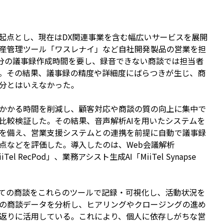
を起点とし、現在はDX関連事業を含む幅広いサービスを展開
資産管理ツール「ワスレナイ」など自社開発製品の営業を担
0分の議事録作成時間を要し、録音できない商談では担当者
。その結果、議事録の精度や詳細度にばらつきが生じ、商
分とはいえなかった。
かかる時間を削減し、顧客対応や商談の質の向上に集中で
比較検証した。その結果、音声解析AIを用いたシステムを
を備え、営業支援システムとの連携を前提に自動で議事録
点などを評価した。導入したのは、Web会議解析
iTel RecPod」、業務アシスト生成AI「MiiTel Synapse
ての商談をこれらのツールで記録・可視化し、活動状況を
の商談データを分析し、ヒアリングやクロージングの進め
返りに活用している。これにより、個人に依存しがちな営