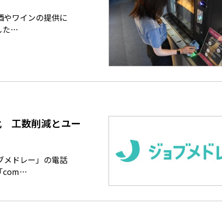
酒やワインの提供に
した…
化 工数削減とユー
ブメドレー」の電話
com…