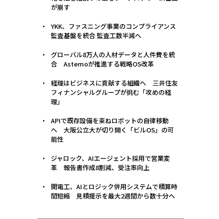
が崩す
YKK、ファスニング事業のコンプライアンス
監査基盤を統合 監査工数半減へ
グローバル8万人の人材データと人件費を統
合 Astemoが推進する戦略OS改革
経理はビジネスに貢献する組織へ 三井住友
フィナンシャルグループが挑む「攻めの経
理」
APIで既存設備を束ねロボットの自律移動
へ 大阪公立大が切り開く「ビルOS」の可
能性
ジャロック、AIエージェント採用で営業変
革 報告書作成8割減、受注率向上
関電工、AIとロジック併用システムで積算時
間短縮 見積提示を最大2週間から数十分へ