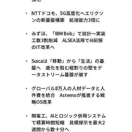
NTTドコモ、5G高度化へエリクソ
ンの新基盤構築 処理能力3倍に
みずほ、「IBM Bob」で設計〜実装
工数3割削減 ALSEA活用でAI前提
のIT改革へ
Suicaは「移動」から「生活」の基
盤へ 進化を阻む縦割りの壁をデ
ータストリーム基盤が崩す
グローバル8万人の人材データと人
件費を統合 Astemoが推進する戦
略OS改革
関電工、AIとロジック併用システム
で積算時間短縮 見積提示を最大2
週間から数十分へ