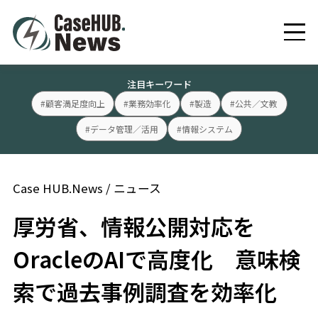
注目キーワード
#顧客満足度向上
#業務効率化
#製造
#公共／文教
#データ管理／活用
#情報システム
Case HUB.News
/
ニュース
厚労省、情報公開対応を
OracleのAIで高度化 意味検
索で過去事例調査を効率化