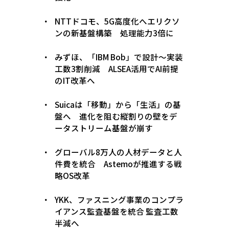
NTTドコモ、5G高度化へエリクソ
ンの新基盤構築 処理能力3倍に
みずほ、「IBM Bob」で設計〜実装
工数3割削減 ALSEA活用でAI前提
のIT改革へ
Suicaは「移動」から「生活」の基
盤へ 進化を阻む縦割りの壁をデ
ータストリーム基盤が崩す
グローバル8万人の人材データと人
件費を統合 Astemoが推進する戦
略OS改革
YKK、ファスニング事業のコンプラ
イアンス監査基盤を統合 監査工数
半減へ