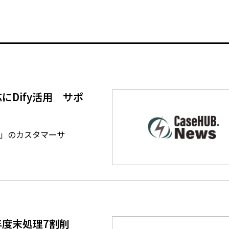
せ対応にDify活用 サポ
2.0」のカスタマーサ
度末処理7割削