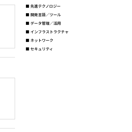
■ 先進テクノロジー
■ 開発言語／ツール
■ データ管理／活用
■ インフラストラクチャ
■ ネットワーク
■ セキュリティ