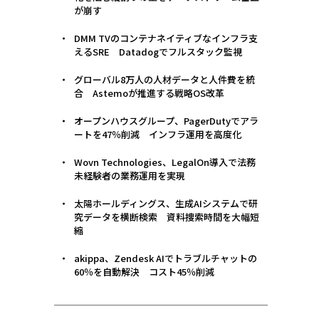
が崩す
DMM TVのコンテナネイティブなインフラ支
えるSRE Datadogでフルスタック監視
グローバル8万人の人材データと人件費を統
合 Astemoが推進する戦略OS改革
オープンハウスグループ、PagerDutyでアラ
ートを47％削減 インフラ運用を高度化
Wovn Technologies、LegalOn導入で法務
未経験者の業務運用を実現
太陽ホールディングス、生成AIシステムで研
究データを横断検索 資料捜索時間を大幅短
縮
akippa、Zendesk AIでトラブルチャットの
60％を自動解決 コスト45％削減