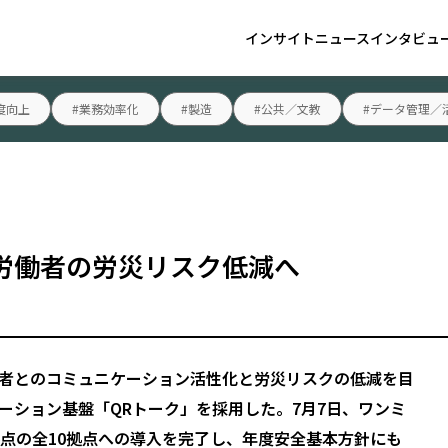
インサイト
ニュース
インタビュ
度向上
#業務効率化
#製造
#公共／文教
#データ管理／
労働者の労災リスク低減へ
者とのコミュニケーション活性化と労災リスクの低減を目
ーション基盤「QRトーク」を採用した。7月7日、ワンミ
拠点の全10拠点への導入を完了し、年度安全基本方針にも