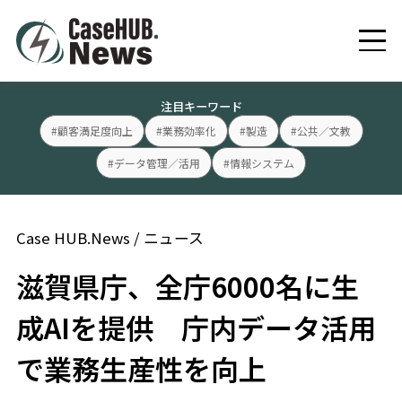
注目キーワード
#顧客満足度向上
#業務効率化
#製造
#公共／文教
#データ管理／活用
#情報システム
Case HUB.News
/
ニュース
滋賀県庁、全庁6000名に生
成AIを提供 庁内データ活用
で業務生産性を向上