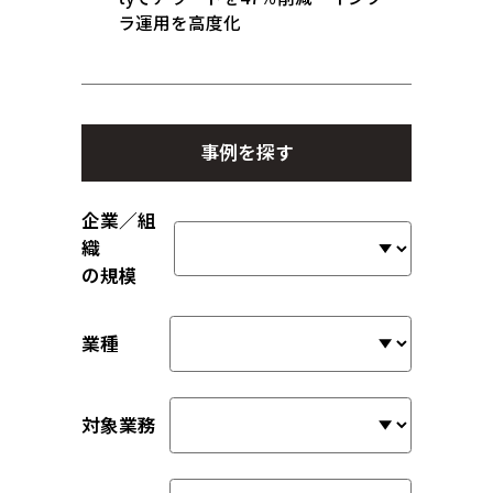
ラ運用を高度化
事例を探す
企業／組
織
の規模
業種
対象業務