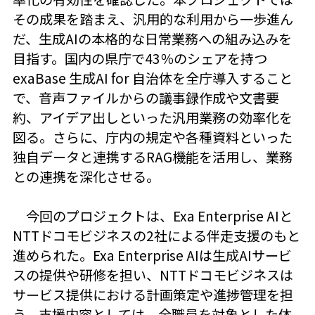
その成果を踏まえ、汎用的な利用から一歩進ん
だ、生成AIの本格的な日常業務への組み込みを
目指す。国内の県庁で43％のシェアを持つ
exaBase 生成AI for 自治体を全庁導入すること
で、音声ファイルからの議事録作成や文書要
約、アイデア出しといった汎用業務の効率化を
図る。さらに、庁内の規定や各種資料といった
独自データと連携するRAG機能を活用し、業務
との連携を深化させる。
今回のプロジェクトは、Exa Enterprise AIと
NTTドコモビジネスの2社による伴走支援のもと
進められた。Exa Enterprise AIは生成AIサービ
スの提供や研修を担い、NTTドコモビジネスは
サービス提供における計画策定や進捗管理を担
う。支援内容としては、全職員を対象とした体