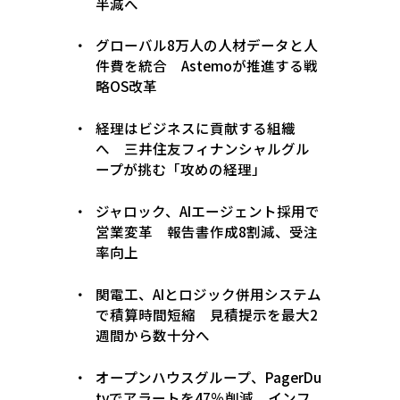
半減へ
グローバル8万人の人材データと人
件費を統合 Astemoが推進する戦
略OS改革
経理はビジネスに貢献する組織
へ 三井住友フィナンシャルグル
ープが挑む「攻めの経理」
ジャロック、AIエージェント採用で
営業変革 報告書作成8割減、受注
率向上
関電工、AIとロジック併用システム
で積算時間短縮 見積提示を最大2
週間から数十分へ
オープンハウスグループ、PagerDu
tyでアラートを47％削減 インフ