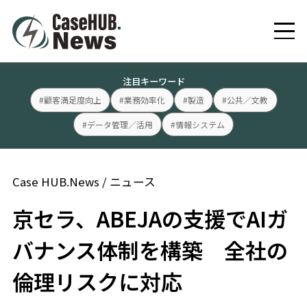
注目キーワード
#顧客満足度向上
#業務効率化
#製造
#公共／文教
#データ管理／活用
#情報システム
Case HUB.News
/
ニュース
京セラ、ABEJAの支援でAIガ
バナンス体制を構築 全社の
倫理リスクに対応