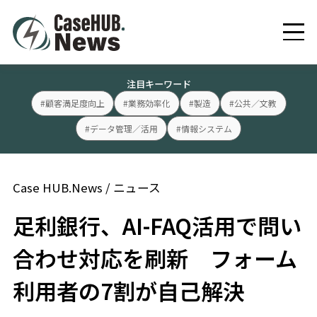
注目キーワード
#顧客満足度向上
#業務効率化
#製造
#公共／文教
#データ管理／活用
#情報システム
Case HUB.News
/
ニュース
足利銀行、AI-FAQ活用で問い
合わせ対応を刷新 フォーム
利用者の7割が自己解決