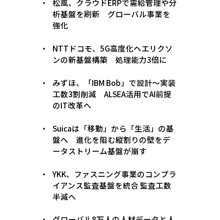
松風、クラウドERPで需給管理や分
析基盤を刷新 グローバル事業を
強化
NTTドコモ、5G高度化へエリクソ
ンの新基盤構築 処理能力3倍に
みずほ、「IBM Bob」で設計〜実装
工数3割削減 ALSEA活用でAI前提
のIT改革へ
Suicaは「移動」から「生活」の基
盤へ 進化を阻む縦割りの壁をデ
ータストリーム基盤が崩す
YKK、ファスニング事業のコンプラ
イアンス監査基盤を統合 監査工数
半減へ
グローバル8万人の人材データと人