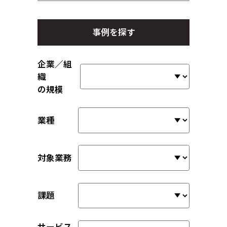
事例を探す
企業／組
織
の規模
業種
対象業務
課題
サービス