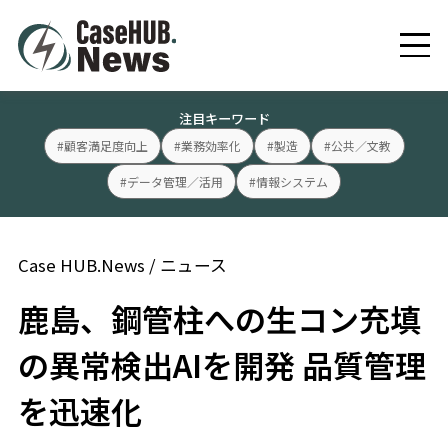
注目キーワード
#顧客満足度向上
#業務効率化
#製造
#公共／文教
#データ管理／活用
#情報システム
Case HUB.News
/
ニュース
鹿島、鋼管柱への生コン充填
の異常検出AIを開発 品質管理
を迅速化