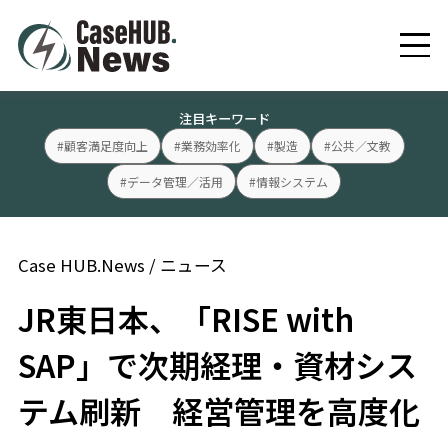
注目キーワード
#顧客満足度向上
#業務効率化
#製造
#公共／文教
#データ管理／活用
#情報システム
Case HUB.News
/
ニュース
JR東日本、「RISE with
SAP」で次期経理・資材シス
テム刷新 経営管理を高度化