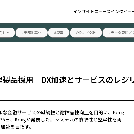
インサイト
ニュース
インタビュ
度向上
#業務効率化
#製造
#公共／文教
#データ管理／
I管理製品採用 DX加速とサービスのレ
ルな金融サービスの継続性と耐障害性向上を目的に、Kong
25日、Kongが発表した。システムの俊敏性と堅牢性を両
の加速を目指す。