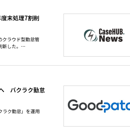
度末処理7割削
のクラウド型勤怠管
刷新した。…
へ バクラク勤怠
バクラク勤怠」を運用