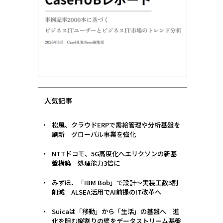
人気記事
松風、クラウドERPで需給管理や分析基盤を
刷新 グローバル事業を強化
NTTドコモ、5G高度化へエリクソンの新基
盤構築 処理能力3倍に
みずほ、「IBM Bob」で設計〜実装工数3割
削減 ALSEA活用でAI前提のIT改革へ
Suicaは「移動」から「生活」の基盤へ 進
化を阻む縦割りの壁をデータストリーム基盤