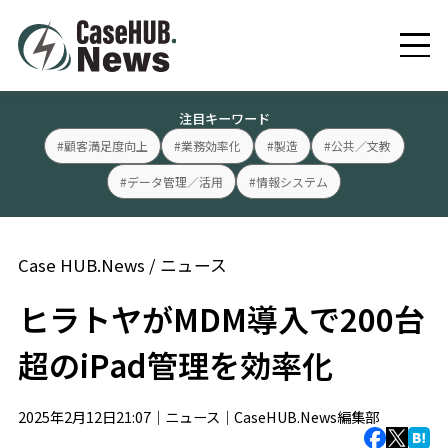
注目キーワード
#顧客満足度向上
#業務効率化
#製造
#公共／文教
#データ管理／活用
#情報システム
Case HUB.News
/
ニュース
ヒラトヤがMDM導入で200台
超のiPad管理を効率化
2025年2月12日21:07｜
ニュース
｜
CaseHUB.News編集部