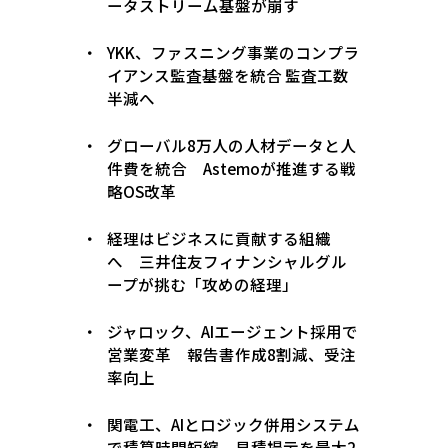
ータストリーム基盤が崩す
YKK、ファスニング事業のコンプラ
イアンス監査基盤を統合 監査工数
半減へ
グローバル8万人の人材データと人
件費を統合 Astemoが推進する戦
略OS改革
経理はビジネスに貢献する組織
へ 三井住友フィナンシャルグル
ープが挑む「攻めの経理」
ジャロック、AIエージェント採用で
営業変革 報告書作成8割減、受注
率向上
関電工、AIとロジック併用システム
で積算時間短縮 見積提示を最大2