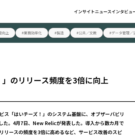
インサイト
ニュース
インタビュ
度向上
#業務効率化
#製造
#公共／文教
#データ管理／
ーズ！」のリリース頻度を3倍に向上
ビス「はいチーズ！」のシステム基盤に、オブザーバビリ
した。4月7日、New Relicが発表した。導入から数カ月で
リリースの頻度を3倍に高めるなど、サービス改善のスピ