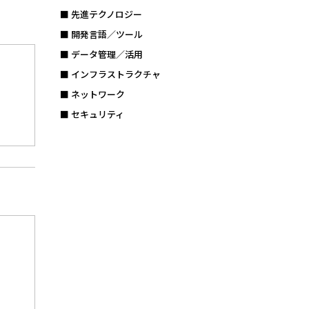
■ 先進テクノロジー
■ 開発言語／ツール
■ データ管理／活用
■ インフラストラクチャ
■ ネットワーク
■ セキュリティ