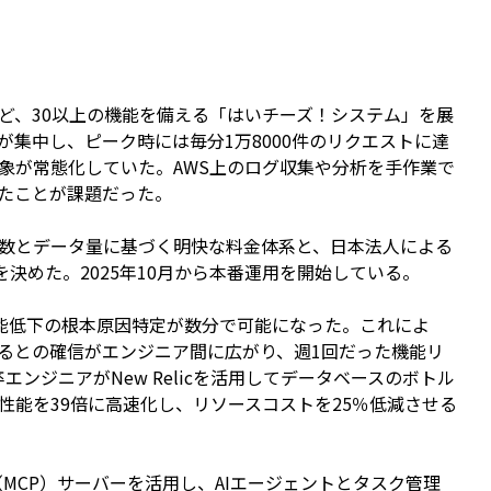
、30以上の機能を備える「はいチーズ！システム」を展
集中し、ピーク時には毎分1万8000件のリクエストに達
象が常態化していた。AWS上のログ収集や分析を手作業で
たことが課題だった。
数とデータ量に基づく明快な料金体系と、日本法人による
用を決めた。2025年10月から本番運用を開始している。
た性能低下の根本原因特定が数分で可能になった。これによ
るとの確信がエンジニア間に広がり、週1回だった機能リ
ンジニアがNew Relicを活用してデータベースのボトル
性能を39倍に高速化し、リソースコストを25％低減させる
ocol（MCP）サーバーを活用し、AIエージェントとタスク管理