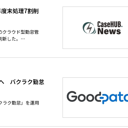
度末処理7割削
のクラウド型勤怠管
刷新した。…
へ バクラク勤怠
バクラク勤怠」を運用