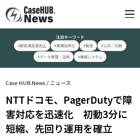
注目キーワード
#顧客満足度向上
#業務効率化
#製造
#公共／文教
#データ管理／活用
#情報システム
Case HUB.News
/
ニュース
NTTドコモ、PagerDutyで障
害対応を迅速化 初動3分に
短縮、先回り運用を確立