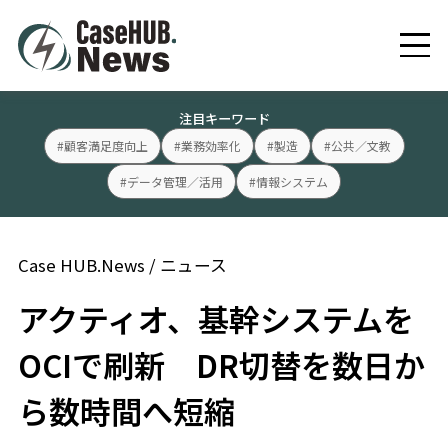
注目キーワード
#顧客満足度向上
#業務効率化
#製造
#公共／文教
#データ管理／活用
#情報システム
Case HUB.News
/
ニュース
アクティオ、基幹システムを
OCIで刷新 DR切替を数日か
ら数時間へ短縮