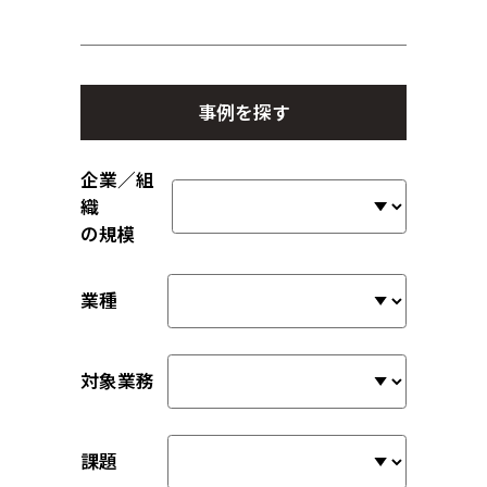
事例を探す
企業／組
織
の規模
業種
対象業務
課題