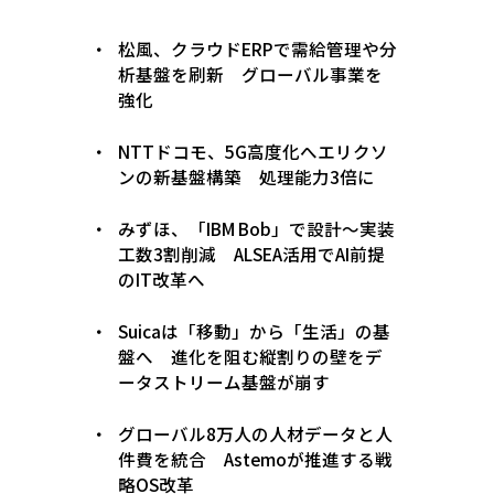
松風、クラウドERPで需給管理や分
析基盤を刷新 グローバル事業を
強化
NTTドコモ、5G高度化へエリクソ
ンの新基盤構築 処理能力3倍に
みずほ、「IBM Bob」で設計〜実装
工数3割削減 ALSEA活用でAI前提
のIT改革へ
Suicaは「移動」から「生活」の基
盤へ 進化を阻む縦割りの壁をデ
ータストリーム基盤が崩す
グローバル8万人の人材データと人
件費を統合 Astemoが推進する戦
略OS改革