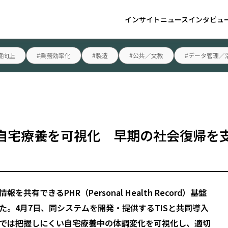
インサイト
ニュース
インタビュ
度向上
#業務効率化
#製造
#公共／文教
#データ管理／
で自宅療養を可視化 早期の社会復帰を
できるPHR（Personal Health Record）基盤
。4月7日、同システムを開発・提供するTISと共同導入
では把握しにくい自宅療養中の体調変化を可視化し、適切