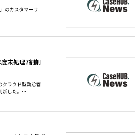
2.0」のカスタマーサ
度末処理7割削
のクラウド型勤怠管
刷新した。…