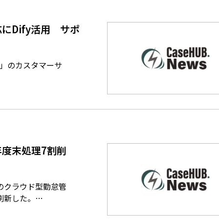
せ対応にDify活用 サポ
2.0」のカスタマーサ
度末処理7割削
のクラウド型勤怠管
刷新した。…