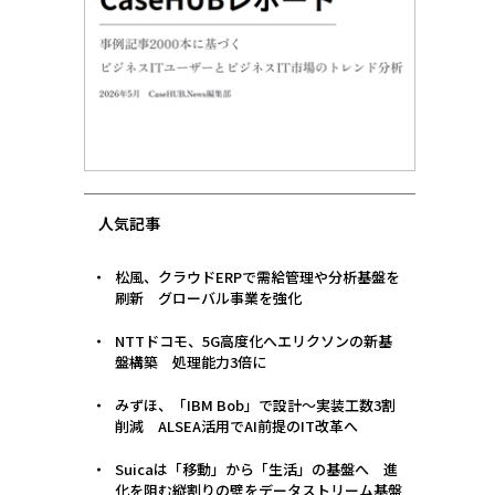
人気記事
松風、クラウドERPで需給管理や分析基盤を
刷新 グローバル事業を強化
NTTドコモ、5G高度化へエリクソンの新基
盤構築 処理能力3倍に
みずほ、「IBM Bob」で設計〜実装工数3割
削減 ALSEA活用でAI前提のIT改革へ
Suicaは「移動」から「生活」の基盤へ 進
化を阻む縦割りの壁をデータストリーム基盤