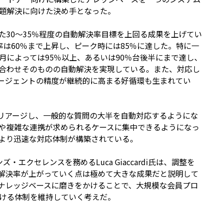
題解決に向けた決め手となった。
30〜35％程度の自動解決率目標を上回る成果を上げてい
は60％まで上昇し、ピーク時には85％に達した。特に一
月によっては95％以上、あるいは90％台後半にまで達し、
合わせそのものの自動解決を実現している。また、対応し
エージェントの精度が継続的に高まる好循環も生まれてい
リアージし、一般的な質問の大半を自動対応するようにな
や複雑な連携が求められるケースに集中できるようになっ
より迅速な対応体制が構築されている。
クセレンスを務めるLuca Giaccardi氏は、調整を
、解決率が上がっていく点は極めて大きな成果だと説明して
、ナレッジベースに磨きをかけることで、大規模な会員プロ
ける体制を維持していく考えだ。