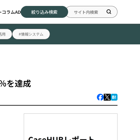
ー
コラム
AD
絞り込み検索
活用
#情報システム
5％を達成