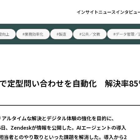
インサイト
ニュース
インタビュ
度向上
#業務効率化
#製造
#公共／文教
#データ管理／
desk導入で定型問い合わせを自動化 解決率8
ートのリアルタイムな解決とデジタル体験の強化を目的に、
月6日、Zendeskが情報を公開した。AIエージェントの導入
担当者とのやり取りといった課題を解消した。導入から2